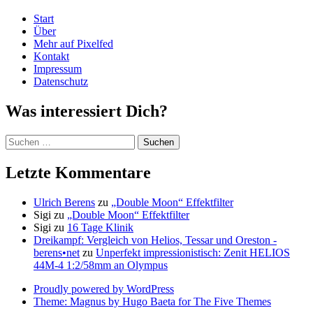
Start
Über
Mehr auf Pixelfed
Kontakt
Impressum
Datenschutz
Was interessiert Dich?
Suchen
nach:
Letzte Kommentare
Ulrich Berens
zu
„Double Moon“ Effektfilter
Sigi
zu
„Double Moon“ Effektfilter
Sigi
zu
16 Tage Klinik
Dreikampf: Vergleich von Helios, Tessar und Oreston -
berens•net
zu
Unperfekt impressionistisch: Zenit HELIOS
44M-4 1:2/58mm an Olympus
Proudly powered by WordPress
Theme: Magnus by Hugo Baeta for The Five Themes