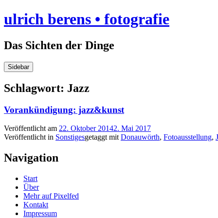
Skip
ulrich berens • fotografie
to
content
Das Sichten der Dinge
Sidebar
Schlagwort:
Jazz
Vorankündigung: jazz&kunst
Veröffentlicht am
22. Oktober 2014
2. Mai 2017
Veröffentlicht in
Sonstiges
getaggt mit
Donauwörth
,
Fotoausstellung
,
Navigation
Start
Über
Mehr auf Pixelfed
Kontakt
Impressum