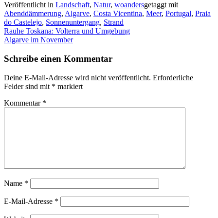
Veröffentlicht in
Landschaft
,
Natur
,
woanders
getaggt mit
Abenddämmerung
,
Algarve
,
Costa Vicentina
,
Meer
,
Portugal
,
Praia
do Castelejo
,
Sonnenuntergang
,
Strand
Beitragsnavigation
Rauhe Toskana: Volterra und Umgebung
Algarve im November
Schreibe einen Kommentar
Deine E-Mail-Adresse wird nicht veröffentlicht.
Erforderliche
Felder sind mit
*
markiert
Kommentar
*
Name
*
E-Mail-Adresse
*