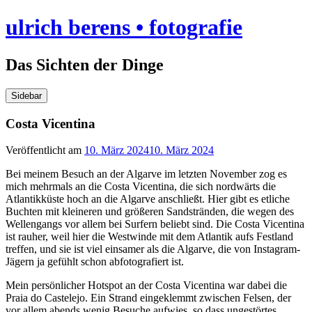
Skip
ulrich berens • fotografie
to
content
Das Sichten der Dinge
Sidebar
Costa Vicentina
Veröffentlicht am
10. März 2024
10. März 2024
Bei meinem Besuch an der Algarve im letzten November zog es
mich mehrmals an die Costa Vicentina, die sich nordwärts die
Atlantikküste hoch an die Algarve anschließt. Hier gibt es etliche
Buchten mit kleineren und größeren Sandstränden, die wegen des
Wellengangs vor allem bei Surfern beliebt sind. Die Costa Vicentina
ist rauher, weil hier die Westwinde mit dem Atlantik aufs Festland
treffen, und sie ist viel einsamer als die Algarve, die von Instagram-
Jägern ja gefühlt schon abfotografiert ist.
Mein persönlicher Hotspot an der Costa Vicentina war dabei die
Praia do Castelejo. Ein Strand eingeklemmt zwischen Felsen, der
vor allem abends wenig Besuche aufwies, so dass ungestörtes