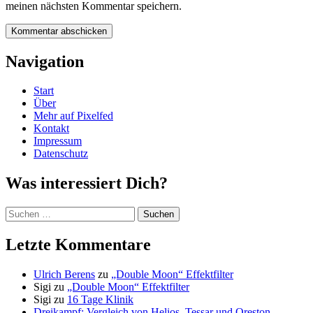
meinen nächsten Kommentar speichern.
Navigation
Start
Über
Mehr auf Pixelfed
Kontakt
Impressum
Datenschutz
Was interessiert Dich?
Suchen
nach:
Letzte Kommentare
Ulrich Berens
zu
„Double Moon“ Effektfilter
Sigi
zu
„Double Moon“ Effektfilter
Sigi
zu
16 Tage Klinik
Dreikampf: Vergleich von Helios, Tessar und Oreston -