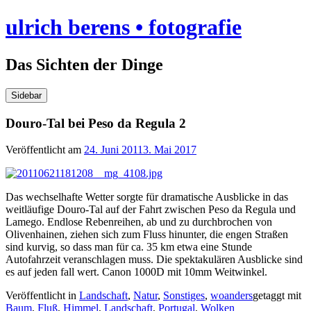
Skip
ulrich berens • fotografie
to
content
Das Sichten der Dinge
Sidebar
Douro-Tal bei Peso da Regula 2
Veröffentlicht am
24. Juni 2011
3. Mai 2017
Das wechselhafte Wetter sorgte für dramatische Ausblicke in das
weitläufige Douro-Tal auf der Fahrt zwischen Peso da Regula und
Lamego. Endlose Rebenreihen, ab und zu durchbrochen von
Olivenhainen, ziehen sich zum Fluss hinunter, die engen Straßen
sind kurvig, so dass man für ca. 35 km etwa eine Stunde
Autofahrzeit veranschlagen muss. Die spektakulären Ausblicke sind
es auf jeden fall wert. Canon 1000D mit 10mm Weitwinkel.
Veröffentlicht in
Landschaft
,
Natur
,
Sonstiges
,
woanders
getaggt mit
Baum
,
Fluß
,
Himmel
,
Landschaft
,
Portugal
,
Wolken