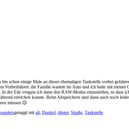
 bin schon einige Male an dieser ehemaligen Tankstelle vorbei gefahre
 im Vorbeifahren: die Familie wartete im Auto und ich hatte mit mei
n. In der Eile vergass ich dann den RAW-Modus einzustellen, so dass i
rend erreichen konnte. Beim Abspeichern sind dann auch noch leider di
hren müssen 😉
oanders
getaggt mit
alt
,
Dunkel
,
düster
,
Straße
,
Tankstelle