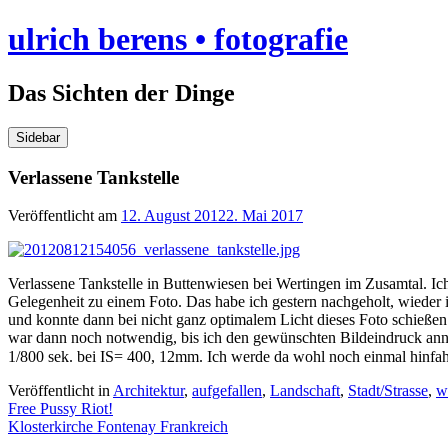
Skip
ulrich berens • fotografie
to
content
Das Sichten der Dinge
Sidebar
Verlassene Tankstelle
Veröffentlicht am
12. August 2012
2. Mai 2017
Verlassene Tankstelle in Buttenwiesen bei Wertingen im Zusamtal. Ich
Gelegenheit zu einem Foto. Das habe ich gestern nachgeholt, wieder
und konnte dann bei nicht ganz optimalem Licht dieses Foto schieße
war dann noch notwendig, bis ich den gewünschten Bildeindruck annäh
1/800 sek. bei IS= 400, 12mm. Ich werde da wohl noch einmal hinfa
Veröffentlicht in
Architektur
,
aufgefallen
,
Landschaft
,
Stadt/Strasse
,
w
Beitragsnavigation
Free Pussy Riot!
Klosterkirche Fontenay Frankreich