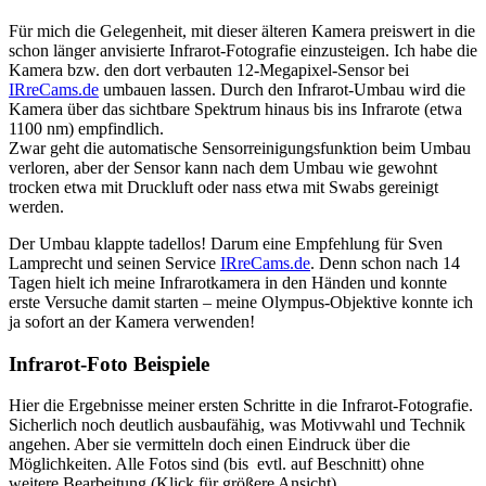
Für mich die Gelegenheit, mit dieser älteren Kamera preiswert in die
schon länger anvisierte Infrarot-Fotografie einzusteigen. Ich habe die
Kamera bzw. den dort verbauten 12-Megapixel-Sensor bei
IRreCams.de
umbauen lassen. Durch den Infrarot-Umbau wird die
Kamera über das sichtbare Spektrum hinaus bis ins Infrarote (etwa
1100 nm) empfindlich.
Zwar geht die automatische Sensorreinigungsfunktion beim Umbau
verloren, aber der Sensor kann nach dem Umbau wie gewohnt
trocken etwa mit Druckluft oder nass etwa mit Swabs gereinigt
werden.
Der Umbau klappte tadellos! Darum eine Empfehlung für Sven
Lamprecht und seinen Service
IRreCams.de
. Denn schon nach 14
Tagen hielt ich meine Infrarotkamera in den Händen und konnte
erste Versuche damit starten – meine Olympus-Objektive konnte ich
ja sofort an der Kamera verwenden!
Infrarot-Foto Beispiele
Hier die Ergebnisse meiner ersten Schritte in die Infrarot-Fotografie.
Sicherlich noch deutlich ausbaufähig, was Motivwahl und Technik
angehen. Aber sie vermitteln doch einen Eindruck über die
Möglichkeiten. Alle Fotos sind (bis evtl. auf Beschnitt) ohne
weitere Bearbeitung (Klick für größere Ansicht).