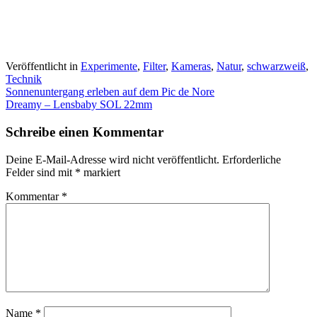
Veröffentlicht in
Experimente
,
Filter
,
Kameras
,
Natur
,
schwarzweiß
,
Technik
Beitragsnavigation
Sonnenuntergang erleben auf dem Pic de Nore
Dreamy – Lensbaby SOL 22mm
Schreibe einen Kommentar
Deine E-Mail-Adresse wird nicht veröffentlicht.
Erforderliche
Felder sind mit
*
markiert
Kommentar
*
Name
*