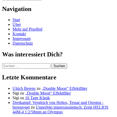
Navigation
Start
Über
Mehr auf Pixelfed
Kontakt
Impressum
Datenschutz
Was interessiert Dich?
Suchen
nach:
Letzte Kommentare
Ulrich Berens
zu
„Double Moon“ Effektfilter
Sigi
zu
„Double Moon“ Effektfilter
Sigi
zu
16 Tage Klinik
Dreikampf: Vergleich von Helios, Tessar und Oreston -
berens•net
zu
Unperfekt impressionistisch: Zenit HELIOS
44M-4 1:2/58mm an Olympus