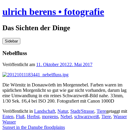
Skip
ulrich berens • fotografie
to
content
Das Sichten der Dinge
Sidebar
Nebelfluss
Veröffentlicht am
11. Oktober 2012
2. Mai 2017
Die Wörnitz in Donauwörth im Morgennebel. Farben waren im
spärlichen Morgenlicht so gut wie gar nicht vorhanden, darum lag
eine Umwandlung in ein reines Schwarzweiß-Bild nahe. 33mm,
1/30 Sek. f/6,4 bei ISO 200. Fotografiert mit Canon 1000D
Veröffentlicht in
Landschaft
,
Natur
,
Stadt/Strasse
,
Tiere
getaggt mit
Enten
,
Fluß
,
Herbst
,
morgens
,
Nebel
,
schwarzweiß
,
Tiere
,
Wasser
Beitragsnavigation
Wasser
Sunset in the Danube floodplains