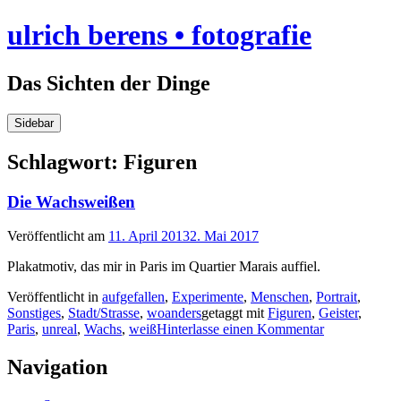
Skip
ulrich berens • fotografie
to
content
Das Sichten der Dinge
Sidebar
Schlagwort:
Figuren
Die Wachsweißen
Veröffentlicht am
11. April 2013
2. Mai 2017
Plakatmotiv, das mir in Paris im Quartier Marais auffiel.
Veröffentlicht in
aufgefallen
,
Experimente
,
Menschen
,
Portrait
,
Sonstiges
,
Stadt/Strasse
,
woanders
getaggt mit
Figuren
,
Geister
,
Paris
,
unreal
,
Wachs
,
weiß
Hinterlasse einen Kommentar
Navigation