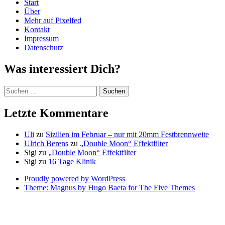
Start
Über
Mehr auf Pixelfed
Kontakt
Impressum
Datenschutz
Was interessiert Dich?
Suchen
nach:
Letzte Kommentare
Uli
zu
Sizilien im Februar – nur mit 20mm Festbrennweite
Ulrich Berens
zu
„Double Moon“ Effektfilter
Sigi
zu
„Double Moon“ Effektfilter
Sigi
zu
16 Tage Klinik
Proudly powered by WordPress
Theme: Magnus by Hugo Baeta for The Five Themes