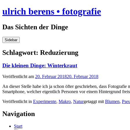
Skip
ulrich berens • fotografie
to
content
Das Sichten der Dinge
Sidebar
Schlagwort:
Reduzierung
Die kleinen Dinge: Winterkraut
Veröffentlicht am
20. Februar 2018
20. Februar 2018
An dieser Stelle habe ich ja schon öfter geschrieben, dass Fotograf
Smartphone, welcher eigentlich Personen vor einem Hintergrund frei
Veröffentlicht in
Experimente
,
Makro
,
Natur
getaggt mit
Blumen
,
Pse
Navigation
Start