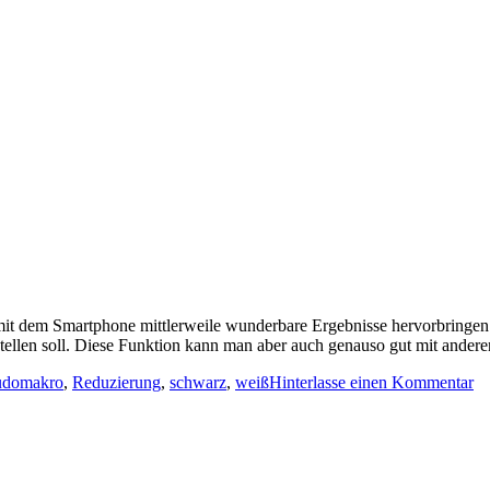
ie mit dem Smartphone mittlerweile wunderbare Ergebnisse hervorbringe
stellen soll. Diese Funktion kann man aber auch genauso gut mit ander
udomakro
,
Reduzierung
,
schwarz
,
weiß
Hinterlasse einen Kommentar