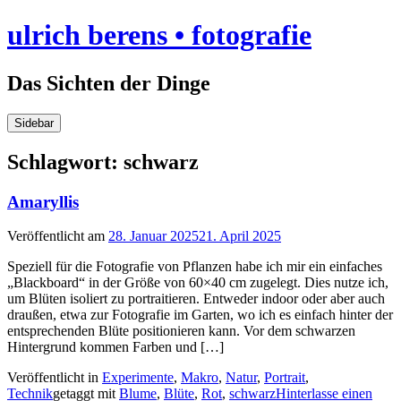
Skip
ulrich berens • fotografie
to
content
Das Sichten der Dinge
Sidebar
Schlagwort:
schwarz
Amaryllis
Veröffentlicht am
28. Januar 2025
21. April 2025
Speziell für die Fotografie von Pflanzen habe ich mir ein einfaches
„Blackboard“ in der Größe von 60×40 cm zugelegt. Dies nutze ich,
um Blüten isoliert zu portraitieren. Entweder indoor oder aber auch
draußen, etwa zur Fotografie im Garten, wo ich es einfach hinter der
entsprechenden Blüte positionieren kann. Vor dem schwarzen
Hintergrund kommen Farben und […]
Veröffentlicht in
Experimente
,
Makro
,
Natur
,
Portrait
,
Technik
getaggt mit
Blume
,
Blüte
,
Rot
,
schwarz
Hinterlasse einen