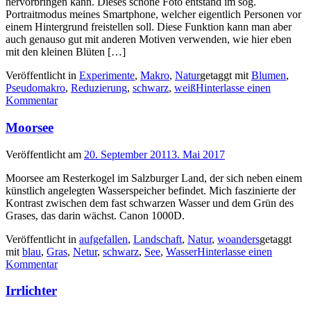
hervorbringen kann. Dieses schöne Foto entstand im sog.
Portraitmodus meines Smartphone, welcher eigentlich Personen vor
einem Hintergrund freistellen soll. Diese Funktion kann man aber
auch genauso gut mit anderen Motiven verwenden, wie hier eben
mit den kleinen Blüten […]
Veröffentlicht in
Experimente
,
Makro
,
Natur
getaggt mit
Blumen
,
Pseudomakro
,
Reduzierung
,
schwarz
,
weiß
Hinterlasse einen
Kommentar
Moorsee
Veröffentlicht am
20. September 2011
3. Mai 2017
Moorsee am Resterkogel im Salzburger Land, der sich neben einem
künstlich angelegten Wasserspeicher befindet. Mich faszinierte der
Kontrast zwischen dem fast schwarzen Wasser und dem Grün des
Grases, das darin wächst. Canon 1000D.
Veröffentlicht in
aufgefallen
,
Landschaft
,
Natur
,
woanders
getaggt
mit
blau
,
Gras
,
Netur
,
schwarz
,
See
,
Wasser
Hinterlasse einen
Kommentar
Irrlichter