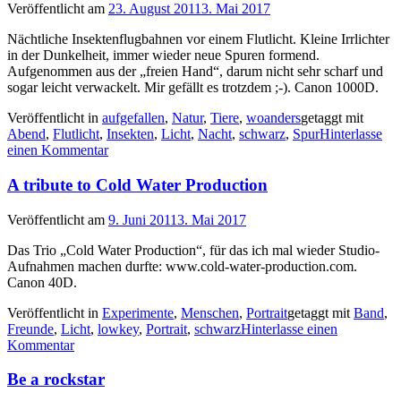
Veröffentlicht am
23. August 2011
3. Mai 2017
Nächtliche Insektenflugbahnen vor einem Flutlicht. Kleine Irrlichter
in der Dunkelheit, immer wieder neue Spuren formend.
Aufgenommen aus der „freien Hand“, darum nicht sehr scharf und
sogar leicht verwackelt. Mir gefällt es trotzdem ;-). Canon 1000D.
Veröffentlicht in
aufgefallen
,
Natur
,
Tiere
,
woanders
getaggt mit
Abend
,
Flutlicht
,
Insekten
,
Licht
,
Nacht
,
schwarz
,
Spur
Hinterlasse
einen Kommentar
A tribute to Cold Water Production
Veröffentlicht am
9. Juni 2011
3. Mai 2017
Das Trio „Cold Water Production“, für das ich mal wieder Studio-
Aufnahmen machen durfte: www.cold-water-production.com.
Canon 40D.
Veröffentlicht in
Experimente
,
Menschen
,
Portrait
getaggt mit
Band
,
Freunde
,
Licht
,
lowkey
,
Portrait
,
schwarz
Hinterlasse einen
Kommentar
Be a rockstar