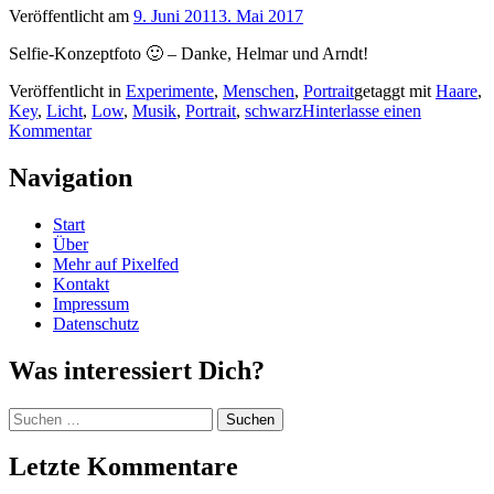
Veröffentlicht am
9. Juni 2011
3. Mai 2017
Selfie-Konzeptfoto 🙂 – Danke, Helmar und Arndt!
Veröffentlicht in
Experimente
,
Menschen
,
Portrait
getaggt mit
Haare
,
Key
,
Licht
,
Low
,
Musik
,
Portrait
,
schwarz
Hinterlasse einen
Kommentar
Navigation
Start
Über
Mehr auf Pixelfed
Kontakt
Impressum
Datenschutz
Was interessiert Dich?
Suchen
nach:
Letzte Kommentare