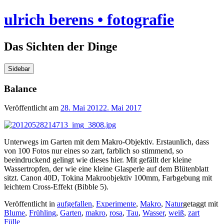
Skip
ulrich berens • fotografie
to
content
Das Sichten der Dinge
Sidebar
Balance
Veröffentlicht am
28. Mai 2012
2. Mai 2017
Unterwegs im Garten mit dem Makro-Objektiv. Erstaunlich, dass
von 100 Fotos nur eines so zart, farblich so stimmend, so
beeindruckend gelingt wie dieses hier. Mit gefällt der kleine
Wassertropfen, der wie eine kleine Glasperle auf dem Blütenblatt
sitzt. Canon 40D, Tokina Makroobjektiv 100mm, Farbgebung mit
leichtem Cross-Effekt (Bibble 5).
Veröffentlicht in
aufgefallen
,
Experimente
,
Makro
,
Natur
getaggt mit
Blume
,
Frühling
,
Garten
,
makro
,
rosa
,
Tau
,
Wasser
,
weiß
,
zart
Beitragsnavigation
Fülle