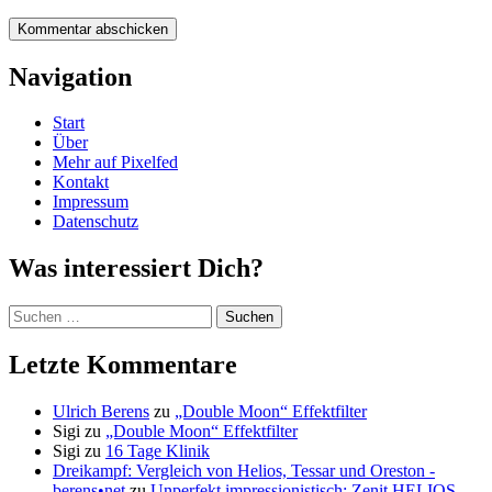
Navigation
Start
Über
Mehr auf Pixelfed
Kontakt
Impressum
Datenschutz
Was interessiert Dich?
Suchen
nach:
Letzte Kommentare
Ulrich Berens
zu
„Double Moon“ Effektfilter
Sigi
zu
„Double Moon“ Effektfilter
Sigi
zu
16 Tage Klinik
Dreikampf: Vergleich von Helios, Tessar und Oreston -
berens•net
zu
Unperfekt impressionistisch: Zenit HELIOS