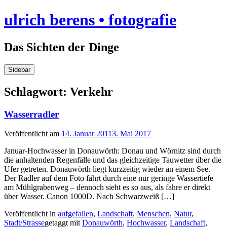
Skip
ulrich berens • fotografie
to
content
Das Sichten der Dinge
Sidebar
Schlagwort:
Verkehr
Wasserradler
Veröffentlicht am
14. Januar 2011
3. Mai 2017
Januar-Hochwasser in Donauwörth: Donau und Wörnitz sind durch
die anhaltenden Regenfälle und das gleichzeitige Tauwetter über die
Ufer getreten. Donauwörth liegt kurzzeitig wieder an einem See.
Der Radler auf dem Foto fährt durch eine nur geringe Wassertiefe
am Mühlgrabenweg – dennoch sieht es so aus, als fahre er direkt
über Wasser. Canon 1000D. Nach Schwarzweiß […]
Veröffentlicht in
aufgefallen
,
Landschaft
,
Menschen
,
Natur
,
Stadt/Strasse
getaggt mit
Donauwörth
,
Hochwasser
,
Landschaft
,