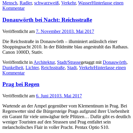
Mensch
,
Radler
,
schwarzweiß
,
Verkehr
,
Wasser
Hinterlasse einen
Kommentar
Donauwörth bei Nacht: Reichsstraße
Veröffentlicht am
7. November 2010
3. Mai 2017
Die Reichsstraße in Donauwörth – illuminiert anlässlich einer
Shoppingnacht 2010. In der Bildmitte blau angestrahlt das Rathaus.
Canon 1000D, Stativ.
Veröffentlicht in
Architektur
,
Stadt/Strasse
getaggt mit
Donauwörth
,
Dunkelheit
,
Lichter
,
Reichsstraße
,
Stadt
,
Verkehr
Hinterlasse einen
Kommentar
Prag bei Regen
Veröffentlicht am
6. Juni 2010
3. Mai 2017
Wartende an der Ampel gegenüber vom Klementinum in Prag. Bei
Regenwetter sind die Bürgersteige Prags aufgrund ihrer Unebenheit
ein Garant für viele umwägbar tiefe Pfützen… Dafür gibt es deutlich
weniger Touristen auf den Strassen und Prag entfaltet sein
melancholisches Flair in voller Pracht. Pentax Optio S10.