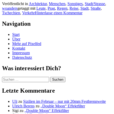
Veröffentlicht in
Architektur
,
Menschen
,
Sonstiges
,
Stadt/Strasse
,
woanders
getaggt mit
Leute
,
Prag
,
Regen
,
Reise
,
Stadt
,
Straße
,
Tschechien
,
Verkehr
Hinterlasse einen Kommentar
Navigation
Start
Über
Mehr auf Pixelfed
Kontakt
Impressum
Datenschutz
Was interessiert Dich?
Suchen
nach:
Letzte Kommentare
Uli
zu
Sizilien im Februar – nur mit 20mm Festbrennweite
Ulrich Berens
zu
„Double Moon“ Effektfilter
Sigi
zu
„Double Moon“ Effektfilter