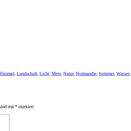
Himmel
,
Landschaft
,
Licht
,
Meer
,
Natur
,
Normandie
,
Sommer
,
Wasser
sind mit
*
markiert