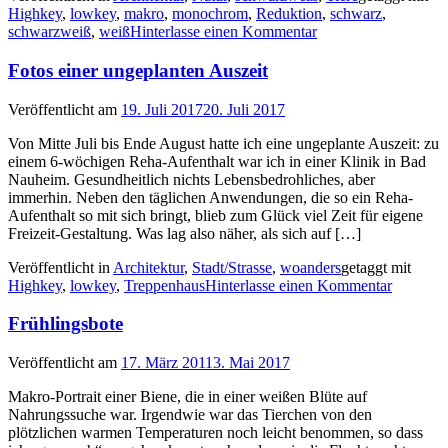
Highkey
,
lowkey
,
makro
,
monochrom
,
Reduktion
,
schwarz
,
schwarzweiß
,
weiß
Hinterlasse einen Kommentar
Fotos einer ungeplanten Auszeit
Veröffentlicht am
19. Juli 2017
20. Juli 2017
Von Mitte Juli bis Ende August hatte ich eine ungeplante Auszeit: zu
einem 6-wöchigen Reha-Aufenthalt war ich in einer Klinik in Bad
Nauheim. Gesundheitlich nichts Lebensbedrohliches, aber
immerhin. Neben den täglichen Anwendungen, die so ein Reha-
Aufenthalt so mit sich bringt, blieb zum Glück viel Zeit für eigene
Freizeit-Gestaltung. Was lag also näher, als sich auf […]
Veröffentlicht in
Architektur
,
Stadt/Strasse
,
woanders
getaggt mit
Highkey
,
lowkey
,
Treppenhaus
Hinterlasse einen Kommentar
Frühlingsbote
Veröffentlicht am
17. März 2011
3. Mai 2017
Makro-Portrait einer Biene, die in einer weißen Blüte auf
Nahrungssuche war. Irgendwie war das Tierchen von den
plötzlichen warmen Temperaturen noch leicht benommen, so dass