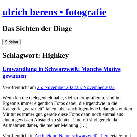
Skip
ulrich berens • fotografie
to
content
Das Sichten der Dinge
Sidebar
Schlagwort:
Highkey
Umwandlung in Schwarzweiß: Manche Motive
gewinnen
Veröffentlicht am
25. November 2022
25. November 2022
Wenn ich die Gelegenheit habe, viel zu fotografieren, sind im
Ergebnis immer eigentlich Fotos dabei, die irgendwie in die
Kategorie „ganz nett“ fallen, aber auch irgendwie belanglos wirken.
Mir tut es immer gut, gerade diese Fotos dann noch einmal aus
einem gewissen Abstand zu sichten. Und oft sind gerade da
Aufnahmen dabei, die meiner Meinung […]
Veröffentlicht in
Architektur
,
Natur
,
schwarzweiß
,
Tiere
getaggt mit