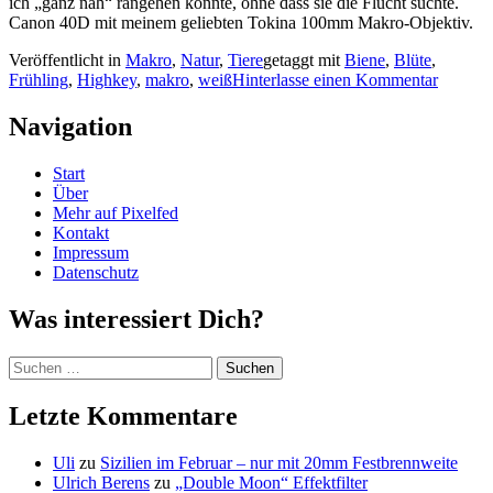
ich „ganz nah“ rangehen konnte, ohne dass sie die Flucht suchte.
Canon 40D mit meinem geliebten Tokina 100mm Makro-Objektiv.
Veröffentlicht in
Makro
,
Natur
,
Tiere
getaggt mit
Biene
,
Blüte
,
Frühling
,
Highkey
,
makro
,
weiß
Hinterlasse einen Kommentar
Navigation
Start
Über
Mehr auf Pixelfed
Kontakt
Impressum
Datenschutz
Was interessiert Dich?
Suchen
nach:
Letzte Kommentare
Uli
zu
Sizilien im Februar – nur mit 20mm Festbrennweite
Ulrich Berens
zu
„Double Moon“ Effektfilter