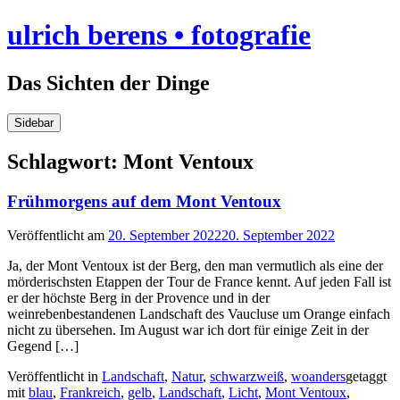
Skip
ulrich berens • fotografie
to
content
Das Sichten der Dinge
Sidebar
Schlagwort:
Mont Ventoux
Frühmorgens auf dem Mont Ventoux
Veröffentlicht am
20. September 2022
20. September 2022
Ja, der Mont Ventoux ist der Berg, den man vermutlich als eine der
mörderischsten Etappen der Tour de France kennt. Auf jeden Fall ist
er der höchste Berg in der Provence und in der
weinrebenbestandenen Landschaft des Vaucluse um Orange einfach
nicht zu übersehen. Im August war ich dort für einige Zeit in der
Gegend […]
Veröffentlicht in
Landschaft
,
Natur
,
schwarzweiß
,
woanders
getaggt
mit
blau
,
Frankreich
,
gelb
,
Landschaft
,
Licht
,
Mont Ventoux
,