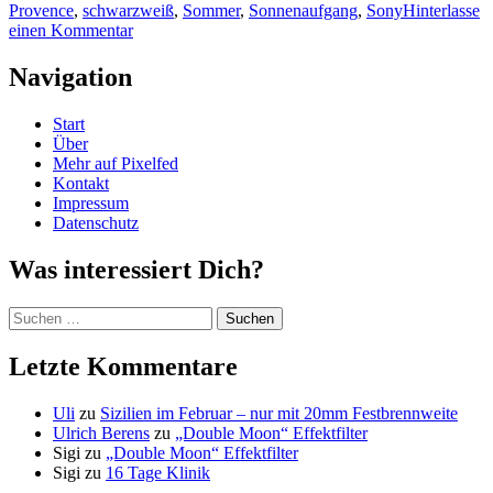
Provence
,
schwarzweiß
,
Sommer
,
Sonnenaufgang
,
Sony
Hinterlasse
einen Kommentar
Navigation
Start
Über
Mehr auf Pixelfed
Kontakt
Impressum
Datenschutz
Was interessiert Dich?
Suchen
nach:
Letzte Kommentare
Uli
zu
Sizilien im Februar – nur mit 20mm Festbrennweite
Ulrich Berens
zu
„Double Moon“ Effektfilter
Sigi
zu
„Double Moon“ Effektfilter
Sigi
zu
16 Tage Klinik