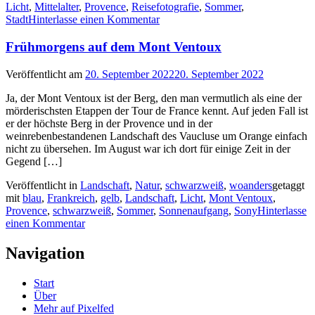
Licht
,
Mittelalter
,
Provence
,
Reisefotografie
,
Sommer
,
Stadt
Hinterlasse einen Kommentar
Frühmorgens auf dem Mont Ventoux
Veröffentlicht am
20. September 2022
20. September 2022
Ja, der Mont Ventoux ist der Berg, den man vermutlich als eine der
mörderischsten Etappen der Tour de France kennt. Auf jeden Fall ist
er der höchste Berg in der Provence und in der
weinrebenbestandenen Landschaft des Vaucluse um Orange einfach
nicht zu übersehen. Im August war ich dort für einige Zeit in der
Gegend […]
Veröffentlicht in
Landschaft
,
Natur
,
schwarzweiß
,
woanders
getaggt
mit
blau
,
Frankreich
,
gelb
,
Landschaft
,
Licht
,
Mont Ventoux
,
Provence
,
schwarzweiß
,
Sommer
,
Sonnenaufgang
,
Sony
Hinterlasse
einen Kommentar
Navigation
Start
Über
Mehr auf Pixelfed