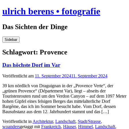
Skip
ulrich berens • fotografie
to
content
Das Sichten der Dinge
Sidebar
Schlagwort:
Provence
Das höchste Dorf im Var
Veröffentlicht am
11. September 2024
11. September 2024
39 km nördlich von Draguignan in der „Provence Verte“, der
„grünen Provence“ (Département Var), liegt – abseits der
Touristenrouten rund um den Verdon Canyon – auf dem 1097 Meter
hohen Gipfel eines felsigen Berges das mittelalterliche Dorf
Bargème, das ich im Sommer besucht habe. Vom Dorf, dessen
Bausubstanz aus dem 12. Jahrhundert stammt und das […]
Veröffentlicht in
Architektur
,
Landschaft
,
Stadt/Strasse
,
woanders
getaggt mit
Frankreich
,
Häuser
,
Himmel
,
Landschaft
,