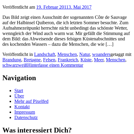
Veröffentlicht am
19. Februar 2011
3. Mai 2017
Das Bild zeigt einen Ausschnitt der sogenannten Côte de Sauvage
auf der Halbinsel Quiberon, die ich letzten Sommer besuchte. Zum
Aufnahmezeitpunkt herrschte nicht unbedingt das schönste Wetter,
wenngleich der Wind auch warm war. Mir gefällt die Stimmung auf
dem Bild: das Abweisende dieses felsigen Küstenabschnittes und
des kochenden Wassers – dazu die Menschen, die wie […]
Veröffentlicht in
Landschaft
,
Menschen
,
Natur
,
woanders
getaggt mit
Brandung
,
Bretagne
,
Felsen
,
Frankreich
,
Küste
,
Meer
,
Menschen
,
schwarzweiß
Hinterlasse einen Kommentar
Navigation
Start
Über
Mehr auf Pixelfed
Kontakt
Impressum
Datenschutz
Was interessiert Dich?