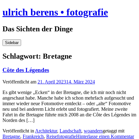
Skip
ulrich berens • fotografie
to
content
Das Sichten der Dinge
Sidebar
Schlagwort:
Bretagne
Côte des Légendes
Veröffentlicht am
21. April 2023
14. März 2024
Es gibt wenige „Ecken“ in der Bretagne, die ich mir noch nicht
angeschaut habe. Manche habe ich schon mehrfach aufgesucht und
immer wieder neue Fotomotive entdeckt – oder „alte“ Fotomotive
neu und bei anderem Licht erlebt und fotografiert. Meine zweite
Fahrt in die Bretagne führte mich 2008 an die Côte des Légendes im
Norden des […]
Veröffentlicht in
Architektur
,
Landschaft
,
woanders
getaggt mit
Bretagne
,
Frankreich
,
Reisefotografie
Hinterlasse einen Kommentar