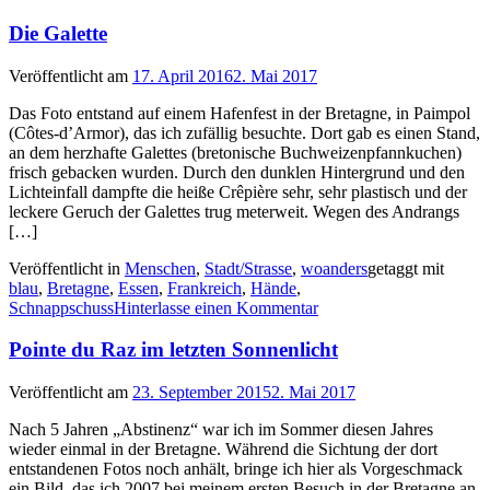
Die Galette
Veröffentlicht am
17. April 2016
2. Mai 2017
Das Foto entstand auf einem Hafenfest in der Bretagne, in Paimpol
(Côtes-d’Armor), das ich zufällig besuchte. Dort gab es einen Stand,
an dem herzhafte Galettes (bretonische Buchweizenpfannkuchen)
frisch gebacken wurden. Durch den dunklen Hintergrund und den
Lichteinfall dampfte die heiße Crêpière sehr, sehr plastisch und der
leckere Geruch der Galettes trug meterweit. Wegen des Andrangs
[…]
Veröffentlicht in
Menschen
,
Stadt/Strasse
,
woanders
getaggt mit
blau
,
Bretagne
,
Essen
,
Frankreich
,
Hände
,
Schnappschuss
Hinterlasse einen Kommentar
Pointe du Raz im letzten Sonnenlicht
Veröffentlicht am
23. September 2015
2. Mai 2017
Nach 5 Jahren „Abstinenz“ war ich im Sommer diesen Jahres
wieder einmal in der Bretagne. Während die Sichtung der dort
entstandenen Fotos noch anhält, bringe ich hier als Vorgeschmack
ein Bild, das ich 2007 bei meinem ersten Besuch in der Bretagne an