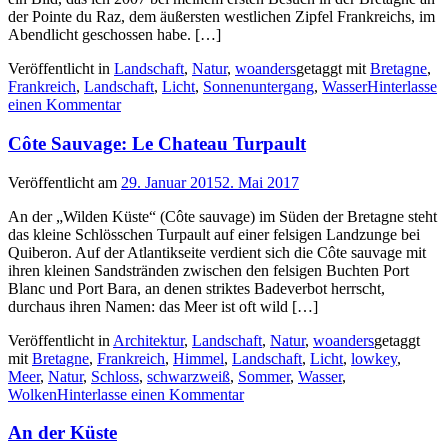
der Pointe du Raz, dem äußersten westlichen Zipfel Frankreichs, im
Abendlicht geschossen habe. […]
Veröffentlicht in
Landschaft
,
Natur
,
woanders
getaggt mit
Bretagne
,
Frankreich
,
Landschaft
,
Licht
,
Sonnenuntergang
,
Wasser
Hinterlasse
einen Kommentar
Côte Sauvage: Le Chateau Turpault
Veröffentlicht am
29. Januar 2015
2. Mai 2017
An der „Wilden Küste“ (Côte sauvage) im Süden der Bretagne steht
das kleine Schlösschen Turpault auf einer felsigen Landzunge bei
Quiberon. Auf der Atlantikseite verdient sich die Côte sauvage mit
ihren kleinen Sandstränden zwischen den felsigen Buchten Port
Blanc und Port Bara, an denen striktes Badeverbot herrscht,
durchaus ihren Namen: das Meer ist oft wild […]
Veröffentlicht in
Architektur
,
Landschaft
,
Natur
,
woanders
getaggt
mit
Bretagne
,
Frankreich
,
Himmel
,
Landschaft
,
Licht
,
lowkey
,
Meer
,
Natur
,
Schloss
,
schwarzweiß
,
Sommer
,
Wasser
,
Wolken
Hinterlasse einen Kommentar
An der Küste